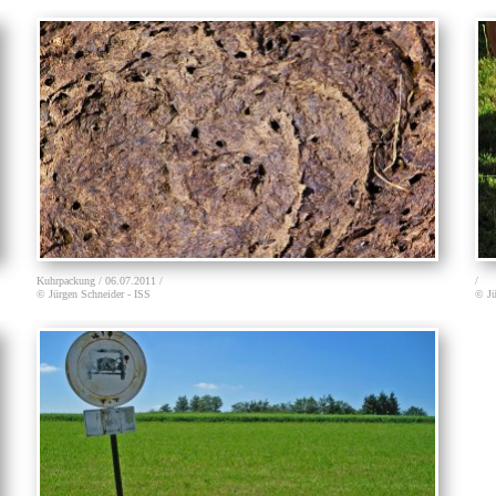
Kuhrpackung / 06.07.2011 /
/
© Jürgen Schneider - ISS
© Jü