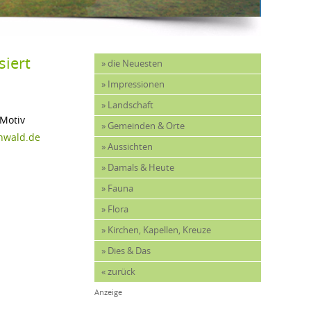
iert 
» die Neuesten
» Impressionen
» Landschaft
 Motiv
» Gemeinden & Orte
nwald.de
» Aussichten
» Damals & Heute
» Fauna
» Flora
» Kirchen, Kapellen, Kreuze
» Dies & Das
« zurück
Anzeige