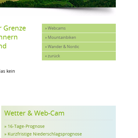
 Grenze 
» Webcams
hnern 
» Mountainbiken
d 
» Wander & Nordic
« zurück
as kein
Wetter & Web-Cam
» 16-Tage-Prognose
» Kurzfristige Niederschlagsprognose