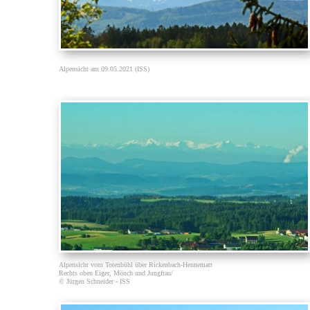
Alpensicht am 09.05.2021 (ISS)
Alpensicht vom Totenbühl über Rickenbach-Hennematt
Rechts oben Eiger, Mönch und Jungfrau/
© Jürgen Schneider - ISS