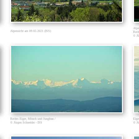
Alpe
Alpensicht am 09.05.2021 (ISS)
Rech
© Jü
Rechts Eiger, Mönch und Jungfrau /
Eige
© Jürgen Schneider - ISS
© Jü