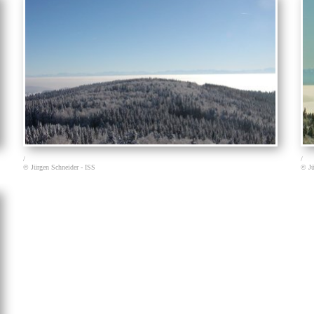
/
/
© Jürgen Schneider - ISS
© Jü