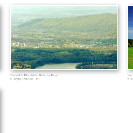
Rheintal & Rheinfelden Richtung Basel/
Von 
© Jürgen Schneider - ISS
© Jü