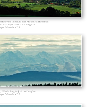
nsicht vom Totenbühl über Rickenbach-Hennematt
ts oben Eiger, Mönch und Jungfrau/
rgen Schneider - ISS
r, Mönch, Jungfraujoch und Jungfrau/
rgen Schneider - ISS