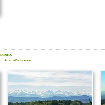
anorama
.
der Alpen-Panorama
.