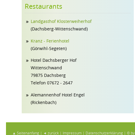
Restaurants
Landgasthof Klosterweiherhof
(Dachsberg-Wittenschwand)
Kranz - Ferienhotel
(Görwihl-Segeten)
Hotel Dachsberger Hof
Wittenschwand
79875 Dachsberg
Telefon 07672 - 2647
Alemannenhof Hotel Engel
(Rickenbach)
▲ Seitenanfang
|
◄ zurück
|
Impressum
|
Datenschutzerklärung
|
© by