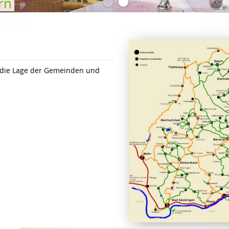
•
•
rn
er die Lage der Gemeinden und