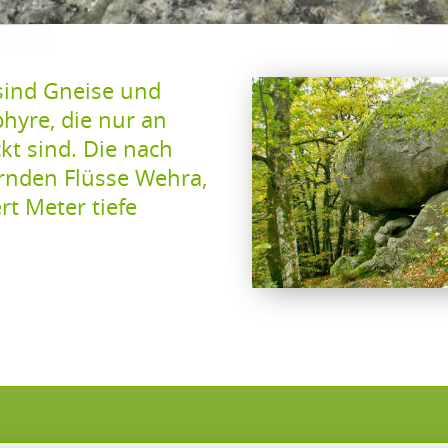
sind Gneise und 
yre, die nur an 
t sind. Die nach 
nden Flüsse Wehra, 
 Meter tiefe 