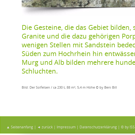
Die Gesteine, die das Gebiet bilden, 
Granite und die dazu gehörigen Porph
wenigen Stellen mit Sandstein bedeck
Süden zum Hochrhein hin entwässer
Murg und Alb bilden mehrere hundert
Schluchten.
Bild: Der Solfelsen / ca 230 t, 88 m³, 5,4 m Höhe © by Beni Bill
▲ Seitenanfang
|
◄ zurück
|
Impressum
|
Datenschutzerklärung
|
© by ISS