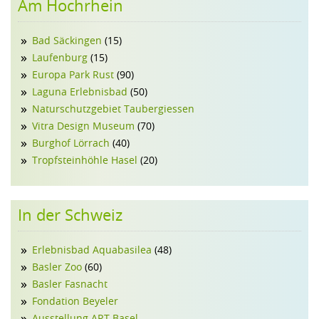
Am Hochrhein
Bad Säckingen
(15)
Laufenburg
(15)
Europa Park Rust
(90)
Laguna Erlebnisbad
(50)
Naturschutzgebiet Taubergiessen
Vitra Design Museum
(70)
Burghof Lörrach
(40)
Tropfsteinhöhle Hasel
(20)
In der Schweiz
Erlebnisbad Aquabasilea
(48)
Basler Zoo
(60)
Basler Fasnacht
Fondation Beyeler
Ausstellung ART Basel